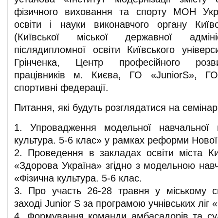
фізичного виховання та спорту МОН Укр
освіти і науки виконавчого органу Київ
(Київської міської державної адмініс
післядипломної освіти Київського універс
Грінченка, Центр професійного розви
працівників м. Києва, ГО «JuniorS», ГО
спортивні федерації.
Питання, які будуть розглядатися на семінарі
1. Упровадження модельної навчальної 
культура. 5-6 клас» у рамках реформи Нової
2. Проведення в закладах освіти міста Киє
«Здорова Україна» згідно з модельною на
«Фізична культура. 5-6 клас.
3. Про участь 26-28 травня у міському 
заході Junior S за програмою учнівських ліг
4. Формування команди амбасадорів та суд